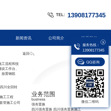
13908177345
TEL:
新闻资讯
公司简介
联系我们
X
服务热线：
13908177345
返回
QQ咨询
施工流程和技
铺设工作台、
、放置钢筋
四川全回转
业务范围
施工工程
business
微信二维码
套管施工公司
强夯置换
四川强夯置换
四川强夯置换施工