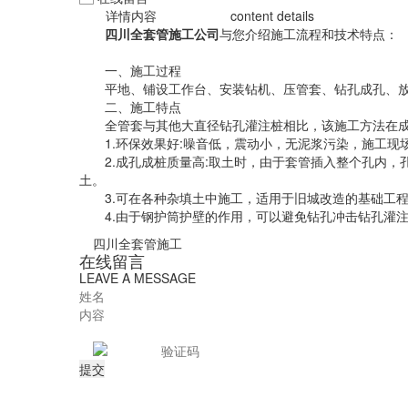
详情内容
content details
四川全套管施工
公司
与您介绍施工流程和技术特点：
一、施工过程
平地、铺设工作台、安装钻机、压管套、钻孔成孔、
二、施工特点
全管套与其他大直径钻孔灌注桩相比，该施工方法在成
1.环保效果好:噪音低，震动小，无泥浆污染，施工
2.成孔成桩质量高:取土时，由于套管插入整个孔内
土。
3.可在各种杂填土中施工，适用于旧城改造的基础工
4.由于钢护筒护壁的作用，可以避免钻孔冲击钻孔灌
四川全套管施工
在线留言
LEAVE A MESSAGE