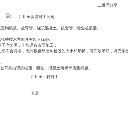
二维码分享
放置钢筋笼、放导管、浇筑混凝土、拔套管、检查桩质量。
孔桩技术方面具有以下优势:
现场干净文明，非常适合市区施工；
，孔壁不会坍塌，因此很容易控制桩段的大小和形状，清底效果好，填充系
程。
注桩可能出现的缩颈、断桩、混凝土离析等质量问题。
四川全回转施工
四川强夯置换
四川