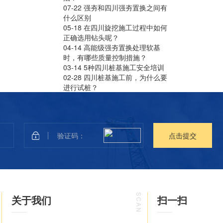
07-22
强夯和四川强夯置换之间有
什么区别
05-18
在四川旋挖施工过程中如何
正确选用钻头呢？
04-14
高能级强夯置换处理软基
时，有哪些质量控制措施？
03-14
5种四川桩基施工安全培训
02-28
四川桩基施工前，为什么要
进行试桩？
点
击
提
交
SCAN
关于我们
扫一扫