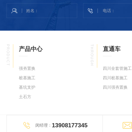
PRODUCT
THROUGH
产品中心
直通车
强夯置换
四川全套管施工
桩基施工
四川桩基施工
基坑支护
四川强夯置换
土石方
13908177345
闵经理：