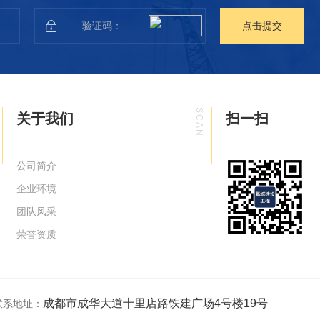
点
击
提
交
SCAN
关于我们
扫一扫
公司简介
企业环境
团队风采
荣誉资质
成都市成华大道十里店路铁建广场4号楼19号
联系地址：